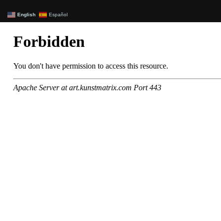
English
Español