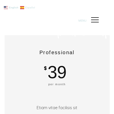
English
Español
MENU
Professional
39
$
per month
Etiam vitae facilisis sit